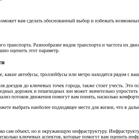
поможет вам сделать обоснованный выбор и избежать возможных
ого транспорта. Разнообразие видов транспорта и частота их дв
шно оценить этот параметр.
ти
е, какие автобусы, троллейбусы или метро находятся рядом с ва
я доездов до ключевых точек города, также стоит учесть. Это п
едных дорожек и пешеходных зон может значительно упростить
ализ потоков движения помогут вам понять, насколько комфортн
ожете выбрать наиболее подходящее место для жизни, что в дал
ко сам объект, но и окружающую инфраструктуру. Инфраструктур
есколько ключевых аспектов, которые помогут вам оценить инф