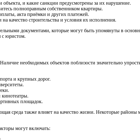
и объекта, и какие санкции предусмотрены за их нарушение.
витесь полноправным собственником квартиры.
платы, акта приёмки и других платежей.
 на качество строительства и условия их исполнения.
льными документами, которые могут быть упомянуты в основном
 с юристом.
 Наличие необходимых объектов поблизости значительно упрост
порта и крупных дорог.
иверситеты.
еки.
и кинотеатры.
ортивных площадок.
ющая среда также влияет на качество жизни. Некоторые районы 
акторы могут включать:
.