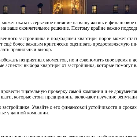
может оказать серьезное влияние на вашу жизнь и финансовое с
 на ваше окончательное решение. Поэтому крайне важно подходи
венного застройщика и подходящей квартиры порой может стат
ет ещё более важным критически оценивать предоставляемую ин
елать правильный выбор.
збежать неприятных моментов, но и сэкономить свое время и де
е аспекты выбора квартиры от застройщика, которые помогут в
о провести тщательную проверку самой компании и ее документ
 шаги, которые стоит предпринять, включают изучение репутации
о застройщике. Узнайте о его финансовой устойчивости и срок
лье у данной компании.
компания и соответствует ли ее деятельность требованиям закон